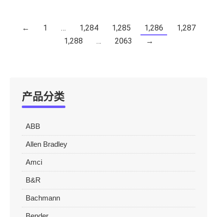
←
1
…
1,284
1,285
1,286
1,287
1,288
…
2063
→
产品分类
ABB
Allen Bradley
Amci
B&R
Bachmann
Bender