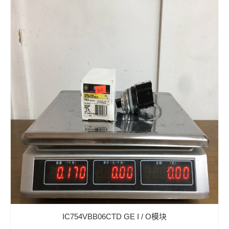
IC754VBB06CTD GE I / O模块