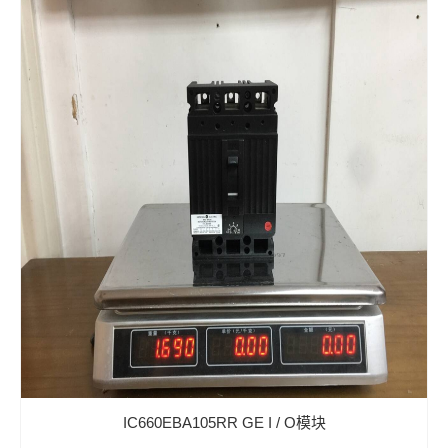
IC660EBA105RR GE I / O模块