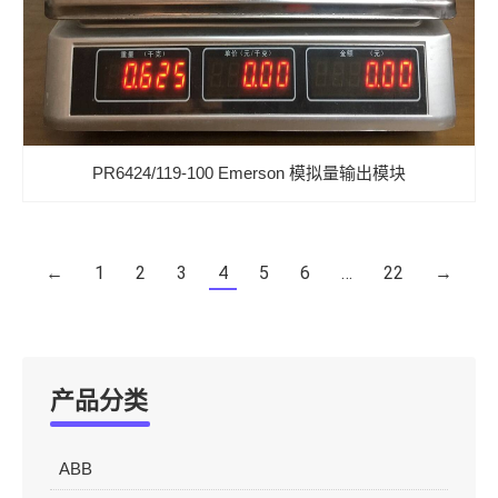
PR6424/119-100 Emerson 模拟量输出模块
←
1
2
3
4
5
6
…
22
→
产品分类
ABB