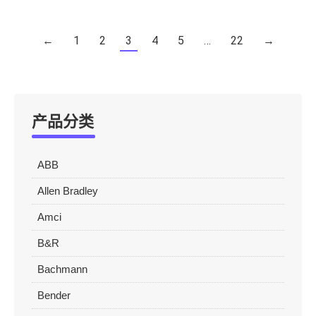
←
1
2
3
4
5
…
22
→
产品分类
ABB
Allen Bradley
Amci
B&R
Bachmann
Bender