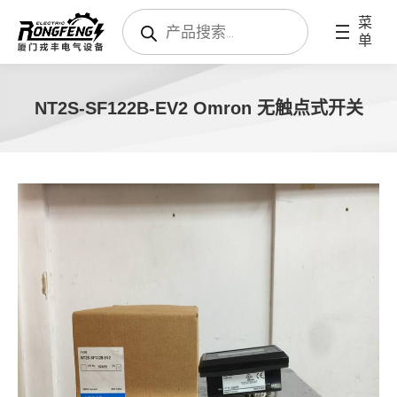
搜
菜
索
单
产
品
NT2S-SF122B-EV2 Omron 无触点式开关
您在这里：