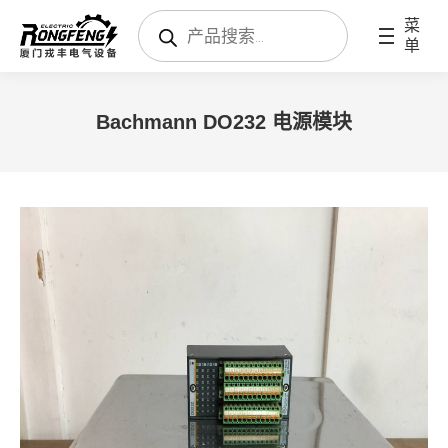
搜
菜
索
单
产
品
Bachmann DO232 电源模块
您在这里：