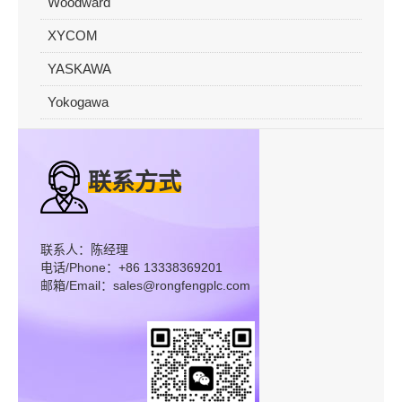
Woodward
XYCOM
YASKAWA
Yokogawa
联系方式
联系人：陈经理
电话/Phone：+86 13338369201
邮箱/Email：sales@rongfengplc.com