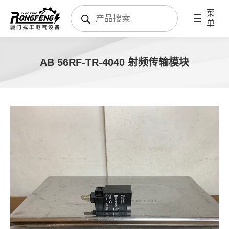
搜
菜
索
单
产
品
AB 56RF-TR-4040 射频传输模块
您在这里：