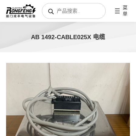
搜
菜
索
单
产
品
AB 1492-CABLE025X 电缆
您在这里：