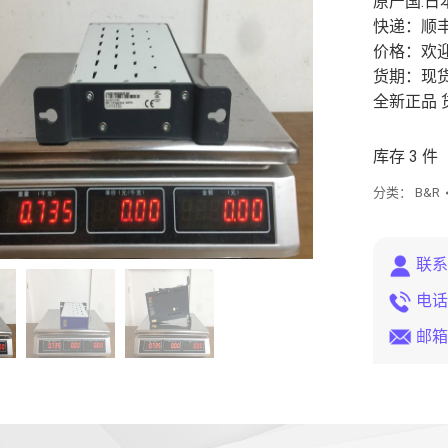
原产国:日本
快递：顺
价格：欢
货期：现
全新正品 
库存 3 件
分类：
B&R
联系
电话/
邮箱/