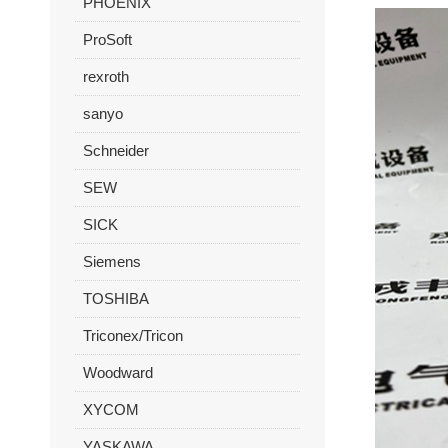
PHOENIX
ProSoft
rexroth
sanyo
Schneider
SEW
SICK
Siemens
TOSHIBA
Triconex/Tricon
Woodward
XYCOM
YASKAWA