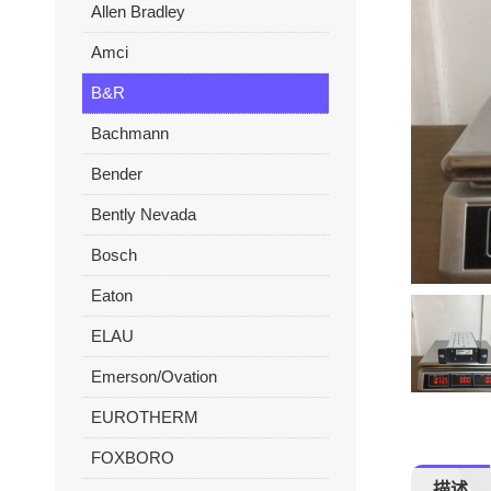
Allen Bradley
Amci
B&R
Bachmann
Bender
Bently Nevada
Bosch
Eaton
ELAU
Emerson/Ovation
EUROTHERM
FOXBORO
描述