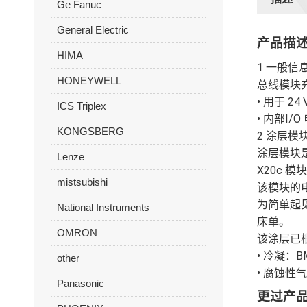
Ge Fanuc
General Electric
产品描
HIMA
1 一般信
HONEYWELL
总线模块充当
• 用于 2
ICS Triplex
• 内部I/
KONGSBERG
2 涂层模
涂层模块是
Lenze
X20c 
mistsubishi
该模块的电
为简单起
National Instruments
床单。
OMRON
该涂层已
• 冷凝：BM
other
• 腐蚀性气
Panasonic
更过产