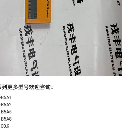
同系列更多型号欢迎咨询：
-B5A1
-B5A2
-B5A5
-B5A8
00.9